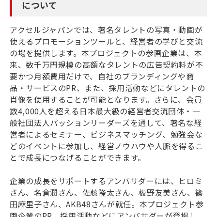
について
アクセルジャパンでは、著名タレントの写真・動画が
使えるプロモーションツールと、経営者の学びと交流
の場を提供します。本プロジェクトの参画企業は、本
来、数千万円規模の高額なタレントの広告契約料が不
要かつ月額費用だけで、自社のブランディングや商
品・サービスのPR、また、採用活動などにタレントの
肖像を使用することが可能となります。さらに、会員
数4,000人を超える日本最大級の経営者交流団体・一
般社団法人パッションリーダーズを通して、著名な経
営者によるセミナー、ビジネスマッチング、勉強会な
どのイベントに参加し、経営ノウハウや人脈を得るこ
とで成長につなげることができます。
企業の成長をサポートするアンバサダーには、ヒロミ
さん、名倉潤さん、佐藤隆太さん、板野友美さん、篠
田麻里子さん、AKB48さんが就任。本プロジェクト参
画企業のPR、採用活動などにアンバサダーが登場し、