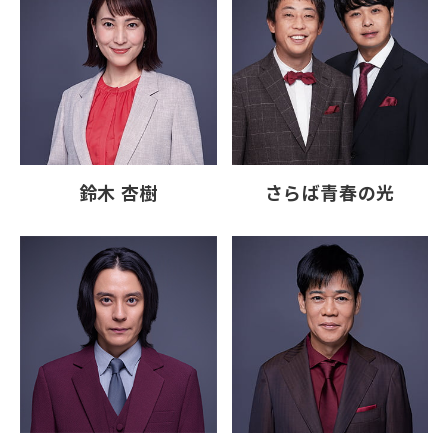
鈴木 杏樹
さらば青春の光