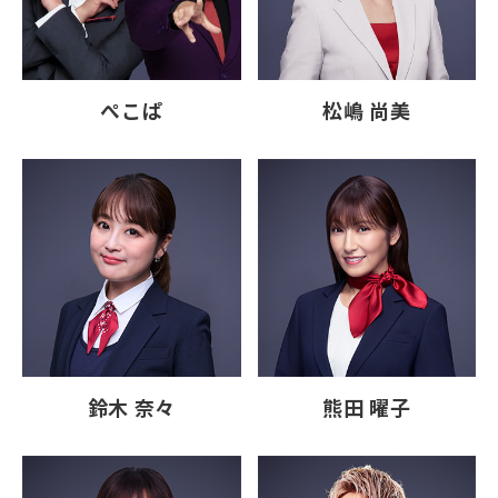
ぺこぱ
松嶋 尚美
鈴木 奈々
熊田 曜子