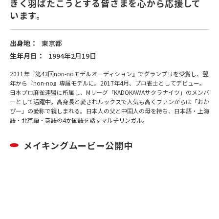
きく羽ばたこうとする皆さまを心から応援して
います。
出身地：
東京都
生年月日：
1994年2月19日
2011年『第43回non-noモデルオーディション』でグランプリを受賞し、翌
年から『non-no』専属モデルに。2017年4月、プロ雀士としてデビュー。
日本プロ麻雀連盟に所属し、Mリーグ「KADOKAWAサクラナイツ」のメンバ
ーとして活躍中。高身長と愛されルックスで人気も高くファンからは「おか
ぴー」の愛称で親しまれる。日本人の父と中国人の母を持ち、日本語・上海
語・北京語・英語の4か国語を話すマルチリンガル。
メイキングムービー公開中