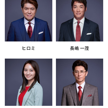
ヒロミ
長嶋 一茂