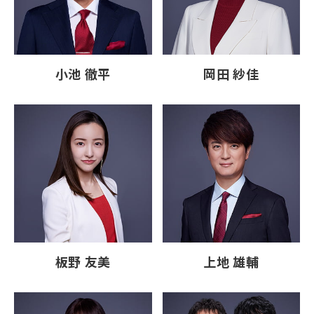
小池 徹平
岡田 紗佳
板野 友美
上地 雄輔