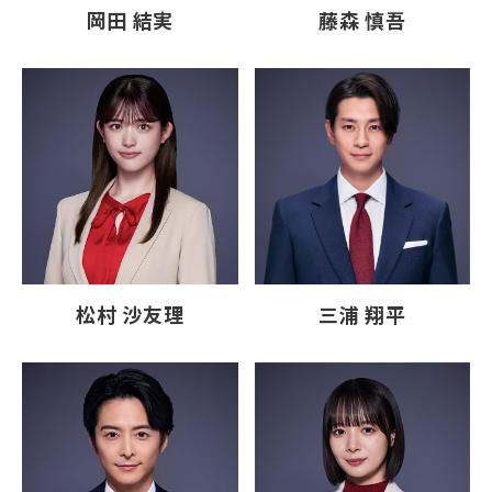
岡田 結実
藤森 慎吾
松村 沙友理
三浦 翔平