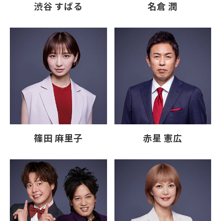
渋谷 すばる
名倉 潤
篠田 麻里子
赤星 憲広