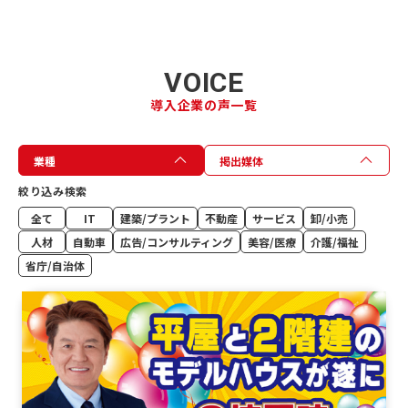
VOICE
導入企業の声一覧
業種
掲出媒体
絞り込み検索
全て
IT
建築/プラント
不動産
サービス
卸/小売
人材
自動車
広告/コンサルティング
美容/医療
介護/福祉
省庁/自治体