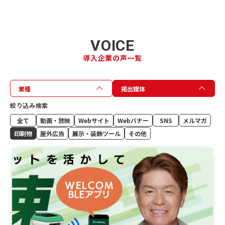
VOICE
導入企業の声一覧
業種
掲出媒体
絞り込み検索
全て
動画・放映
Webサイト
Webバナー
SNS
メルマガ
印刷物
屋外広告
展示・装飾ツール
その他