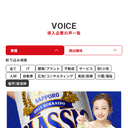
VOICE
導入企業の声一覧
業種
掲出媒体
絞り込み検索
全て
IT
建築/プラント
不動産
サービス
卸/小売
人材
自動車
広告/コンサルティング
美容/医療
介護/福祉
省庁/自治体