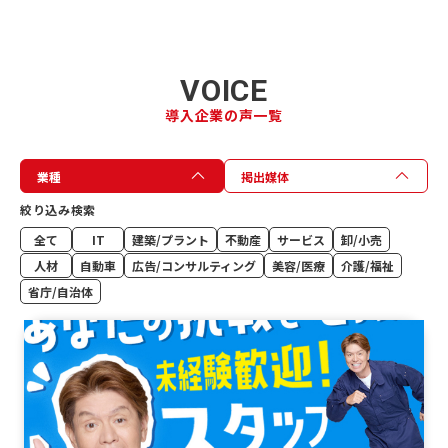
VOICE
導入企業の声一覧
業種
掲出媒体
絞り込み検索
全て
IT
建築/プラント
不動産
サービス
卸/小売
人材
自動車
広告/コンサルティング
美容/医療
介護/福祉
省庁/自治体