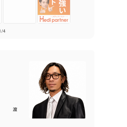
1
/
4
部 渡