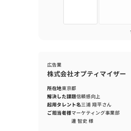
広告業
株式会社オプティマイザー
所在地
東京都
解決した課題
信頼感向上
起用タレント名
三浦 翔平さん
ご担当者様
マーケティング事業
邊 智史 様