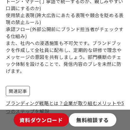
トーン・マナー(丁寧語で統一するのか、親しみやすい
口調にするのか)
使用禁止表現(誇大広告にあたる表現や競合を貶める表
現の禁止ルール)
承認フロー(外部公開前にブランド担当者がチェックす
る仕組み)
また、社内への浸透施策も不可欠です。ブランドブッ
クを作成して全社員に配布し、定期的な研修で理念や
メッセージの意図を共有しましょう。部門横断のチェ
ック体制を設けることで、発信内容のブレを未然に防
げます。
関連記事
ブランディング戦略とは？企業が取り組むメリットや5
つのステップを解説
資料ダウンロード
無料相談する